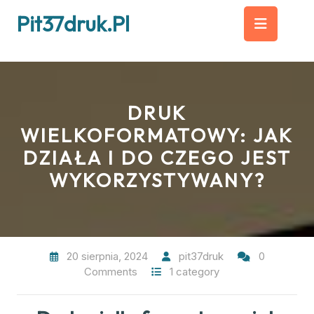
Skip
Op
Pit37druk.pl
to
content
But
DRUK
WIELKOFORMATOWY: JAK
DZIAŁA I DO CZEGO JEST
WYKORZYSTYWANY?
20 sierpnia, 2024
pit37druk
0
Comments
1 category