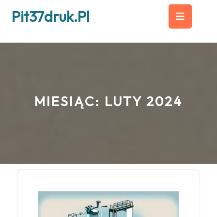
Skip
Op
Pit37druk.pl
to
content
But
MIESIĄC:
LUTY 2024