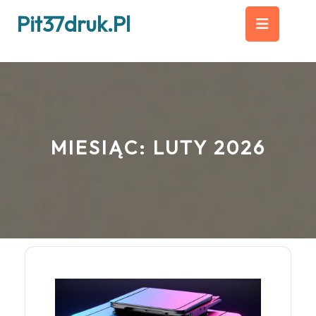
Skip
Op
Pit37druk.pl
to
content
But
MIESIĄC:
LUTY 2026