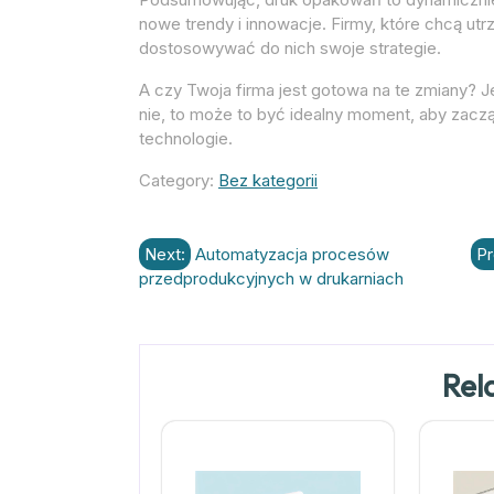
nowe trendy i innowacje. Firmy, które chcą utr
dostosowywać do nich swoje strategie.
A czy Twoja firma jest gotowa na te zmiany? Jeś
nie, to może to być idealny moment, aby zac
technologie.
Category:
Bez kategorii
Nawigacja
Next:
Automatyzacja procesów
Pr
przedprodukcyjnych w drukarniach
wpisu
Rel