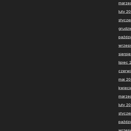
marze
luty 2
stycze
grudzi
paździ
wrzesi
sierpi
lipiec
czerw
maj 2
kwieci
marze
luty 2
stycze
paździ
wrzesi