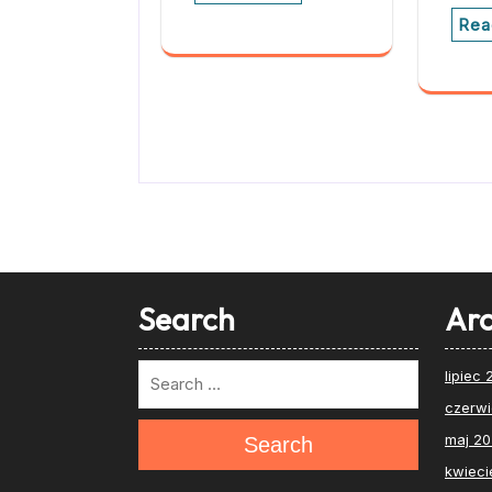
Rea
Search
Arc
lipiec
czerw
maj 2
Search
kwieci