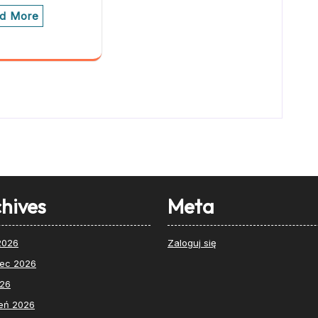
d More
hives
Meta
 2026
Zaloguj się
iec 2026
026
eń 2026