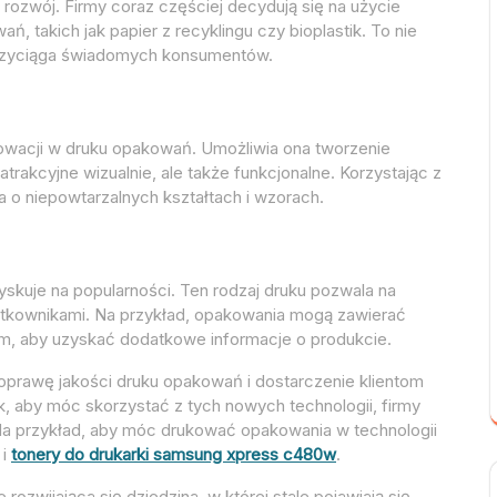
ozwój. Firmy coraz częściej decydują się na użycie
, takich jak papier z recyklingu czy bioplastik. To nie
przyciąga świadomych konsumentów.
nowacji w druku opakowań. Umożliwia ona tworzenie
trakcyjne wizualnie, ale także funkcjonalne. Korzystając z
a o niepowtarzalnych kształtach i wzorach.
zyskuje na popularności. Ten rodzaj druku pozwala na
żytkownikami. Na przykład, opakowania mogą zawierać
, aby uzyskać dodatkowe informacje o produkcie.
poprawę jakości druku opakowań i dostarczenie klientom
 aby móc skorzystać z tych nowych technologii, firmy
 przykład, aby móc drukować opakowania w technologii
 i
tonery do drukarki samsung xpress c480w
.
zwijająca się dziedzina, w której stale pojawiają się