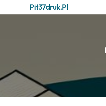
Skip
Pit37druk.pl
to
content