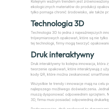
Kolejnym ważnym trendem jest zrównoważony r
ekologicznych materiałów do produkcji opakowań
tylko pomaga chronić środowisko, ale także 
Technologia 3D
Technologia 3D to jedna z najważniejszych in
trójwymiarowych opakowań, które są nie tylko a
tej technologii, firmy mogą tworzyć opakowani
Druk interaktywny
Druk interaktywny to kolejna innowacja, która 
tworzenie opakowań, które interaktywują z u
kody QR, które można zeskanować smartfonem
Wszystkie te trendy i innowacje mają na celu 
najlepszego możliwego doświadczenia. Jednak,
muszą dysponować odpowiednim sprzętem. Na
3D, firma musi posiadać odpowiednią drukarkę
Podsumowując, druk opakowań to dynamicznie ro