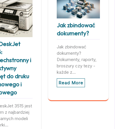
Jak zbindować
dokumenty?
DeskJet
Jak zbindować
:
dokumenty?
echstronny i
Dokumenty, raporty,
broszury czy tezy -
ktywny
każde z…
ęt do druku
Read More
owego i
rowego
skJet 3515 jest
m z najbardziej
larnych modeli
rki…