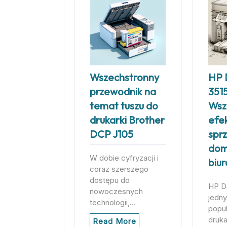
Wszechstronny
HP 
przewodnik na
3515
temat tuszu do
Wsz
drukarki Brother
efe
DCP J105
sprz
dom
W dobie cyfryzacji i
biu
coraz szerszego
dostępu do
HP De
nowoczesnych
jedny
technologii,…
popu
druka
Read More