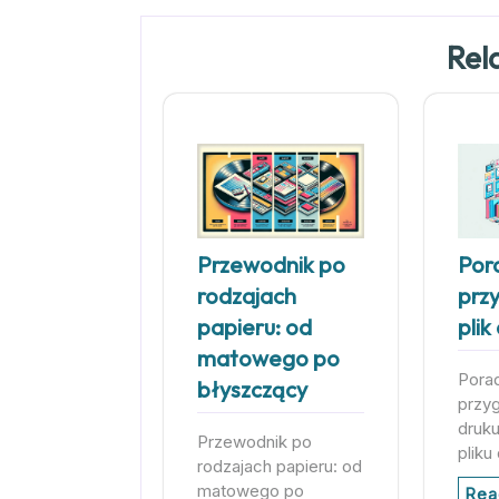
Rel
Przewodnik po
Pora
rodzajach
prz
papieru: od
plik
matowego po
Porad
błyszczący
przyg
druk
Przewodnik po
plik
rodzajach papieru: od
matowego po
Rea