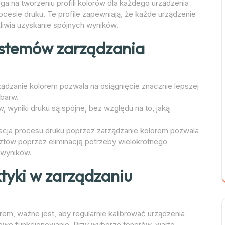
a na tworzeniu profili kolorów dla każdego urządzenia
ocesie druku. Te profile zapewniają, że każde urządzenie
liwia uzyskanie spójnych wyników.
systemów zarządzania
ządzanie kolorem pozwala na osiągnięcie znacznie lepszej
barw.
ów, wyniki druku są spójne, bez względu na to, jaką
zacja procesu druku poprzez zarządzanie kolorem pozwala
ztów poprzez eliminację potrzeby wielokrotnego
 wyników.
ktyki w zarządzaniu
em, ważne jest, aby regularnie kalibrować urządzenia
dłowe funkcjonowanie. Przy wyborze tonerów, warto