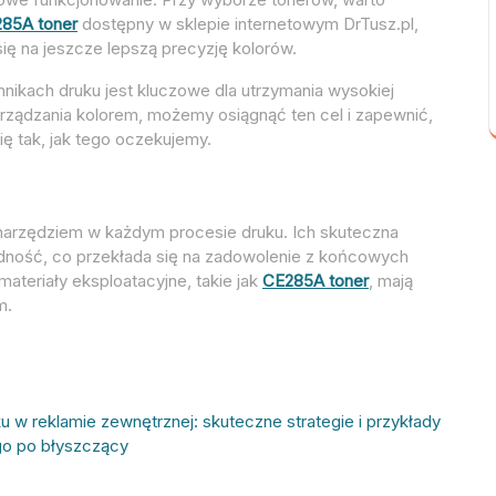
85A toner
dostępny w sklepie internetowym DrTusz.pl,
się na jeszcze lepszą precyzję kolorów.
nikach druku jest kluczowe dla utrzymania wysokiej
arządzania kolorem, możemy osiągnąć ten cel i zapewnić,
ę tak, jak tego oczekujemy.
narzędziem w każdym procesie druku. Ich skuteczna
ędność, co przekłada się na zadowolenie z końcowych
materiały eksploatacyjne, takie jak
CE285A toner
, mają
m.
 w reklamie zewnętrznej: skuteczne strategie i przykłady
go po błyszczący