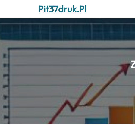
Skip
Pit37druk.pl
to
content