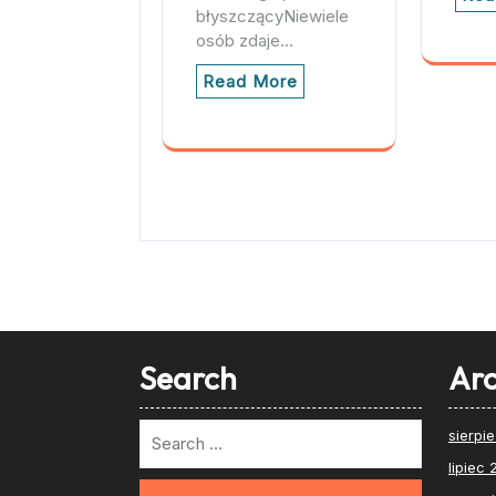
błyszczącyNiewiele
osób zdaje…
Read More
Search
Arc
sierpi
lipiec