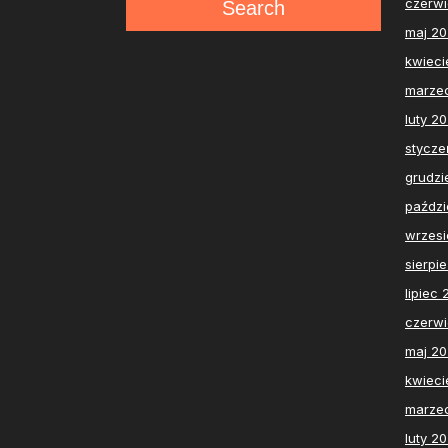
czerw
Search
maj 2
kwieci
marze
luty 2
stycze
grudzi
paździ
wrzesi
sierpi
lipiec
czerw
maj 2
kwieci
marze
luty 2