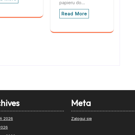
papieru do…
Read More
hives
Meta
eń 2026
Zaloguj się
 2026