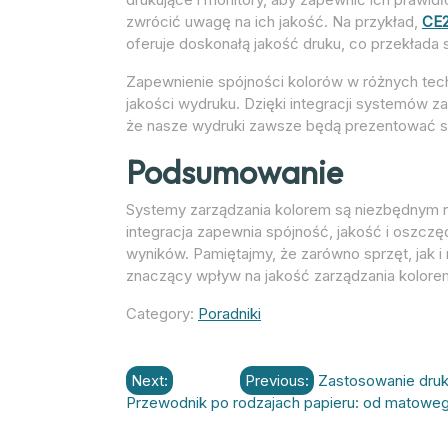
zwrócić uwagę na ich jakość. Na przykład,
CE2
oferuje doskonałą jakość druku, co przekłada 
Zapewnienie spójności kolorów w różnych tech
jakości wydruku. Dzięki integracji systemów z
że nasze wydruki zawsze będą prezentować si
Podsumowanie
Systemy zarządzania kolorem są niezbędnym 
integracja zapewnia spójność, jakość i oszcz
wyników. Pamiętajmy, że zarówno sprzęt, jak i 
znaczący wpływ na jakość zarządzania kolore
Category:
Poradniki
Nawigacja
Next:
Previous:
Zastosowanie druku
Przewodnik po rodzajach papieru: od matowe
wpisu