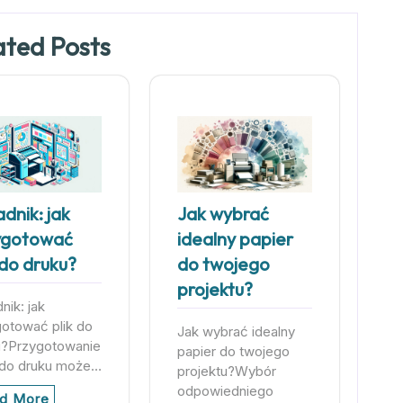
ated Posts
dnik: jak
Jak wybrać
ygotować
idealny papier
 do druku?
do twojego
projektu?
nik: jak
otować plik do
Jak wybrać idealny
u?Przygotowanie
papier do twojego
u do druku może…
projektu?Wybór
odpowiedniego
d More