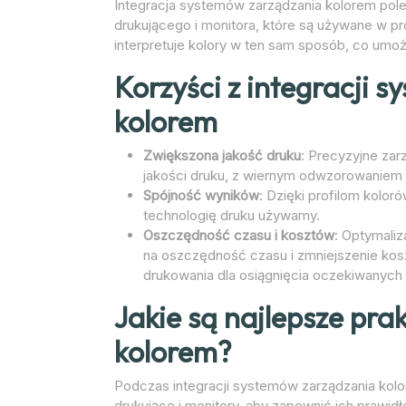
Integracja systemów zarządzania kolorem poleg
drukującego i monitora, które są używane w pr
interpretuje kolory w ten sam sposób, co umoż
Korzyści z integracji 
kolorem
Zwiększona jakość druku
: Precyzyjne zar
jakości druku, z wiernym odwzorowaniem 
Spójność wyników
: Dzięki profilom kolor
technologię druku używamy.
Oszczędność czasu i kosztów
: Optymali
na oszczędność czasu i zmniejszenie kos
drukowania dla osiągnięcia oczekiwanych
Jakie są najlepsze pra
kolorem?
Podczas integracji systemów zarządzania kolor
drukujące i monitory, aby zapewnić ich prawi