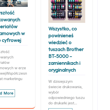
yszłość
kowanych
eriałów
Wszystko, co
lamowych w
powinieneś
e cyfrowej
wiedzieć o
tuszach Brother
szłość
BT-5000 –
owanych
zamiennikach i
riałów
amowych w erze
oryginalnych
owejWspółczesn
at marketingu
W dzisiejszym
świecie drukowania,
wybór
d More
odpowiedniego tuszu
do drukarki jest…