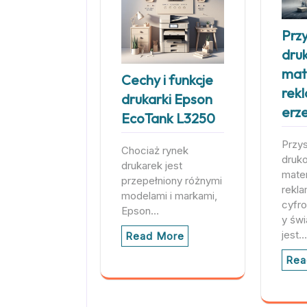
Prz
dru
mat
Cechy i funkcje
rek
drukarki Epson
erz
EcoTank L3250
Przy
Chociaż rynek
druk
drukarek jest
mate
przepełniony różnymi
rekl
modelami i markami,
cyfr
Epson…
y świ
jest…
Read More
Rea