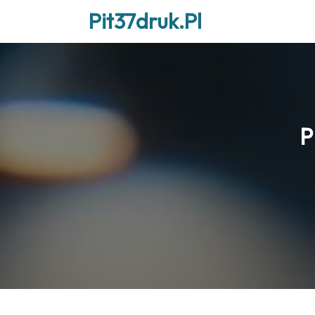
Skip
Pit37druk.pl
to
content
P