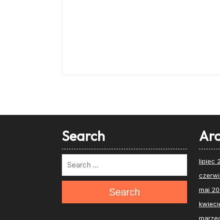
Search
Arc
lipiec
czerw
maj 2
Search
kwieci
marze