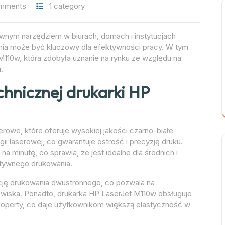
mments
1 category
ownym narzędziem w biurach, domach i instytucjach
ia może być kluczowy dla efektywności pracy. W tym
M110w, która zdobyła uznanie na rynku ze względu na
.
echnicznej drukarki HP
rowe, które oferuje wysokiej jakości czarno-białe
i laserowej, co gwarantuje ostrość i precyzję druku.
a minutę, co sprawia, że jest idealne dla średnich i
ektywnego drukowania.
kcję drukowania dwustronnego, co pozwala na
dowiska. Ponadto, drukarka HP LaserJet M110w obsługuje
 koperty, co daje użytkownikom większą elastyczność w