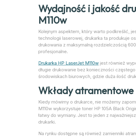
Wydajność i jakość dru
M110w
Kolejnym aspektem, który warto podkreślić, je
technologii laserowej, drukarka ta produkuje o
drukowania z maksymalną rozdzielczością 600
profesjonalne.
Drukarka HP LaserJet M110w
jest również wyp
długie drukowanie bez konieczności częstego 
środowiskach biurowych, gdzie duża ilość druk
Wkłady atramentowe i
Kiedy mówimy o drukarce, nie możemy zapomn
M110w wykorzystuje toner HP 105A Black Origin
łatwy do wymiany. Jest to jeden z najważniej
drukarki.
Na rynku dostępne są również zamienniki atra