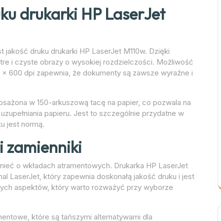
ku drukarki HP LaserJet
st jakość druku drukarki HP LaserJet M110w. Dzięki
stre i czyste obrazy o wysokiej rozdzielczości. Możliwość
 x 600 dpi zapewnia, że dokumenty są zawsze wyraźne i
osażona w 150-arkuszową tacę na papier, co pozwala na
uzupełniania papieru. Jest to szczególnie przydatne w
u jest normą.
 zamienniki
ieć o wkładach atramentowych. Drukarka HP LaserJet
al LaserJet, który zapewnia doskonałą jakość druku i jest
szych aspektów, który warto rozważyć przy wyborze
mentowe, które są tańszymi alternatywami dla