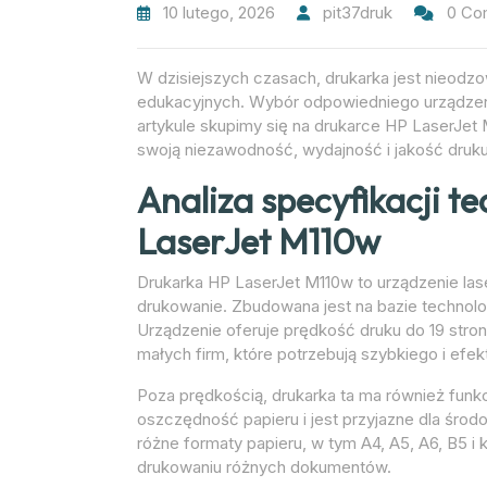
10 lutego, 2026
pit37druk
0 Co
W dzisiejszych czasach, drukarka jest nieodz
edukacyjnych. Wybór odpowiedniego urządzen
artykule skupimy się na drukarce HP LaserJet 
swoją niezawodność, wydajność i jakość druku
Analiza specyfikacji t
LaserJet M110w
Drukarka HP LaserJet M110w to urządzenie lase
drukowanie. Zbudowana jest na bazie technologi
Urządzenie oferuje prędkość druku do 19 stron n
małych firm, które potrzebują szybkiego i ef
Poza prędkością, drukarka ta ma również fun
oszczędność papieru i jest przyjazne dla śro
różne formaty papieru, w tym A4, A5, A6, B5 i
drukowaniu różnych dokumentów.