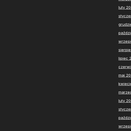
luty 2
stycze
grudzi
paździ
wrzesi
sierpi
lipiec
czerw
maj 2
kwieci
marze
luty 2
stycze
paździ
wrzesi