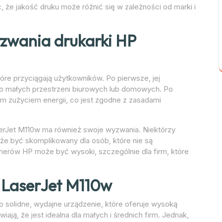
 że jakość druku może różnić się w zależności od marki i
yzwania drukarki HP
óre przyciągają użytkowników. Po pierwsze, jej
do małych przestrzeni biurowych lub domowych. Po
kim zużyciem energii, co jest zgodne z zasadami
serJet M110w ma również swoje wyzwania. Niektórzy
oże być skomplikowany dla osób, które nie są
onerów HP może być wysoki, szczególnie dla firm, które
 LaserJet M110w
solidne, wydajne urządzenie, które oferuje wysoką
iają, że jest idealna dla małych i średnich firm. Jednak,