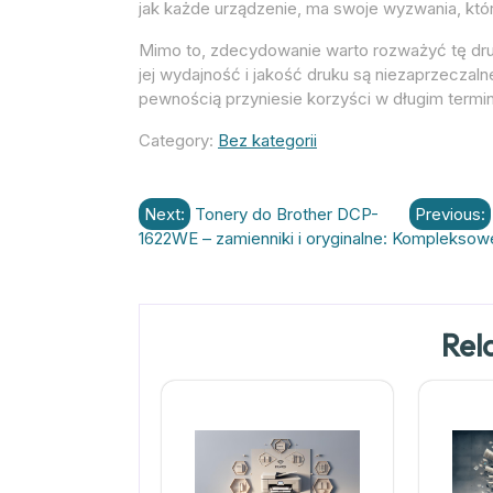
jak każde urządzenie, ma swoje wyzwania, kt
Mimo to, zdecydowanie warto rozważyć tę druk
jej wydajność i jakość druku są niezaprzeczaln
pewnością przyniesie korzyści w długim termin
Category:
Bez kategorii
Nawigacja
Next:
Tonery do Brother DCP-
Previous:
1622WE – zamienniki i oryginalne: Kompleksow
wpisu
Rel