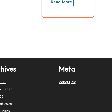
Read More
hives
Meta
 2026
Zaloguj się
iec 2026
026
eń 2026
c 2026