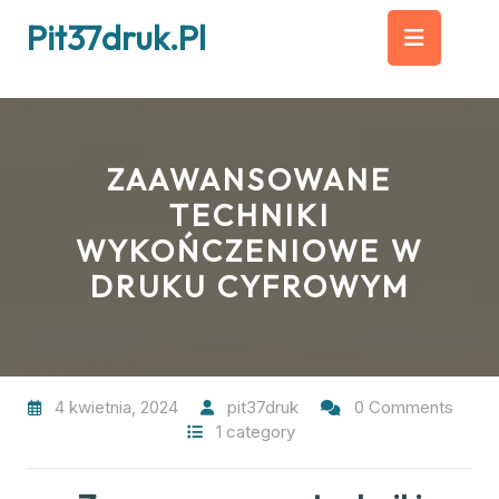
Skip
Op
Pit37druk.pl
to
content
But
ZAAWANSOWANE
TECHNIKI
WYKOŃCZENIOWE W
DRUKU CYFROWYM
4 kwietnia, 2024
pit37druk
0 Comments
1 category