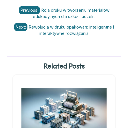
Nawigacja
Previous:
Rola druku w tworzeniu materiałów
wpisu
edukacyjnych dla szkół i uczelni
Next:
Rewolucja w druku opakowań: inteligentne i
interaktywne rozwiązania
Related Posts